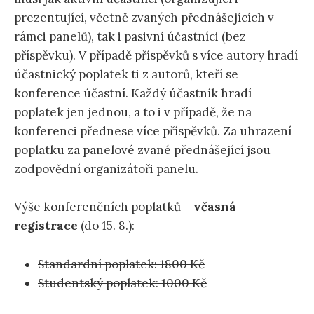
prezentující, včetně zvaných přednášejících v
rámci panelů), tak i pasivní účastníci (bez
příspěvku). V případě příspěvků s více autory hradí
účastnický poplatek ti z autorů, kteří se
konference účastní. Každý účastník hradí
poplatek jen jednou, a to i v případě, že na
konferenci přednese více příspěvků. Za uhrazení
poplatku za panelové zvané přednášející jsou
zodpovědní organizátoři panelu.
Výše konferenčních poplatků –
včasná
registrace
(do 15. 8.):
Standardní poplatek: 1800 Kč
Studentský poplatek: 1000 Kč