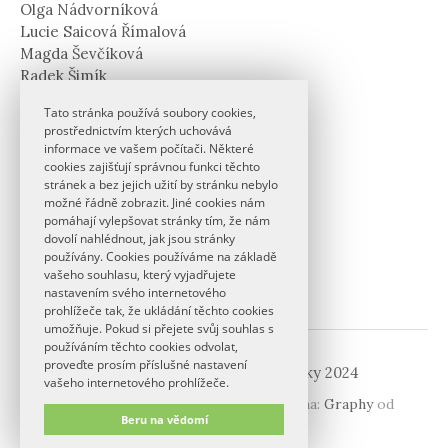
Olga Nádvorníková
Lucie Saicová Římalová
Magda Ševčíková
Radek Šimík
Martina Šmejkalová
Tato stránka používá soubory cookies,
Markéta Ziková
prostřednictvím kterých uchovává
informace ve vašem počítači. Některé
Kontakt
cookies zajišťují správnou funkci těchto
stránek a bez jejich užití by stránku nebylo
možné řádně zobrazit. Jiné cookies nám
bcl2024@ff.cuni.cz
pomáhají vylepšovat stránky tím, že nám
dovolí nahlédnout, jak jsou stránky
používány. Cookies používáme na základě
vašeho souhlasu, který vyjadřujete
nastavením svého internetového
prohlížeče tak, že ukládání těchto cookies
umožňuje. Pokud si přejete svůj souhlas s
používáním těchto cookies odvolat,
proveďte prosím příslušné nastavení
© 2026
Bienále české lingvistiky 2024
vašeho internetového prohlížeče.
|
Používá
WordPress
(v češtině)
Šablona:
Graphy
od
Beru na vědomí
Themegraphy