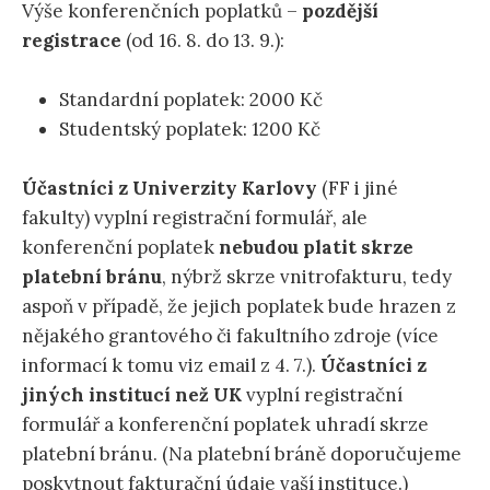
Výše konferenčních poplatků –
pozdější
registrace
(od 16. 8. do 13. 9.):
Standardní poplatek: 2000 Kč
Studentský poplatek: 1200 Kč
Účastníci z Univerzity Karlovy
(FF i jiné
fakulty) vyplní registrační formulář, ale
konferenční poplatek
nebudou platit skrze
platební bránu
, nýbrž skrze vnitrofakturu, tedy
aspoň v případě, že jejich poplatek bude hrazen z
nějakého grantového či fakultního zdroje (více
informací k tomu viz email z 4. 7.).
Účastníci z
jiných institucí než UK
vyplní registrační
formulář a konferenční poplatek uhradí skrze
platební bránu. (Na platební bráně doporučujeme
poskytnout fakturační údaje vaší instituce.)